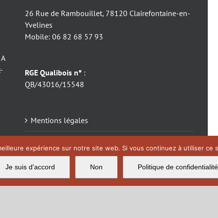
26 Rue de Rambouillet, 78120 Clairefontaine-en-
Yvelines
Mobile: 06 82 68 57 93
 A
-
RGE Qualibois n°
:
QB/43016/15548
Mentions légales
Catalogue Edilkamin
eilleure expérience sur notre site web. Si vous continuez à utiliser ce
Catalogue ITC
Je suis d'accord
Non
Politique de confidentialité