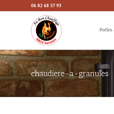
Skip
06 82 68 57 93
to
content
Poêles 
chaudiere-a-granules