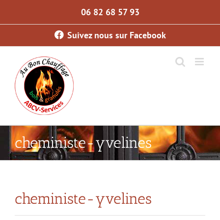
Skip
06 82 68 57 93
to
content
Suivez nous sur Facebook
cheministe-yvelines
cheministe-yvelines