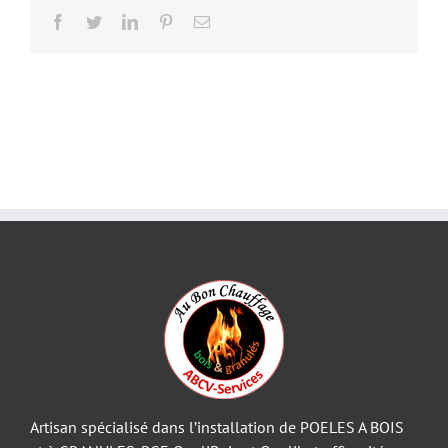
Facebook
Twitter
LinkedIn
Pinterest
Email
Artisan spécialisé dans l’installation de POELES A BOIS