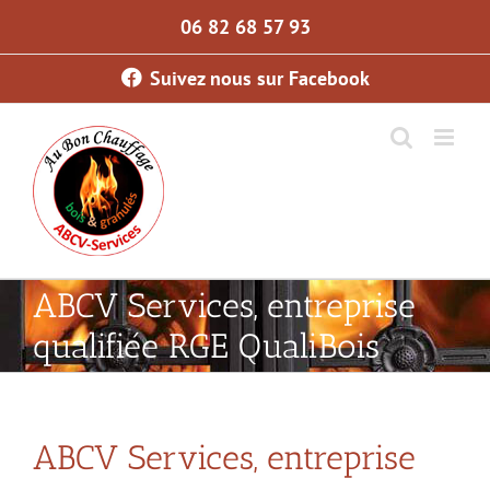
Skip
06 82 68 57 93
to
content
Suivez nous sur Facebook
ABCV Services, entreprise
qualifiée RGE QualiBois
ABCV Services, entreprise