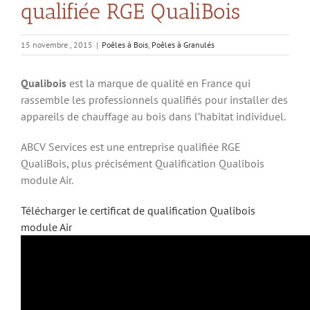
qualifiée RGE QualiBois
15 novembre , 2015
|
Poêles à Bois
,
Poêles à Granulés
Qualibois
est la marque de qualité en France qui
rassemble les professionnels qualifiés pour installer des
appareils de chauffage au bois dans l’habitat individuel.
ABCV Services est une entreprise qualifiée RGE
QualiBois, plus précisément Qualification Qualibois
module Air.
Télécharger le certificat de qualification Qualibois
module Air