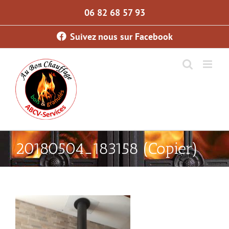
Skip
06 82 68 57 93
to
content
Suivez nous sur Facebook
20180504_183158 (Copier)