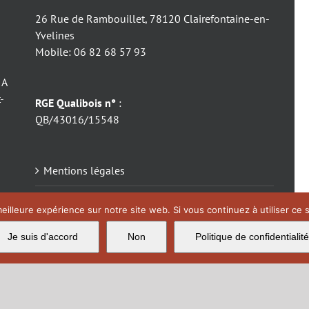
26 Rue de Rambouillet, 78120 Clairefontaine-en-
Yvelines
Mobile: 06 82 68 57 93
 A
-
RGE Qualibois n°
:
QB/43016/15548
Mentions légales
Catalogue Edilkamin
eilleure expérience sur notre site web. Si vous continuez à utiliser ce
Catalogue ITC
Je suis d'accord
Non
Politique de confidentialité