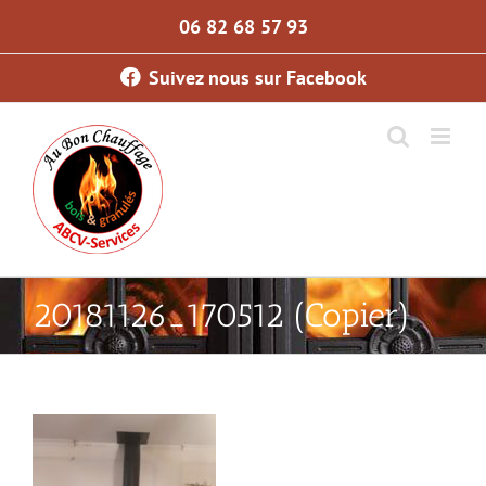
Skip
06 82 68 57 93
to
content
Suivez nous sur Facebook
20181126_170512 (Copier)