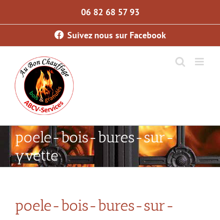
Skip
06 82 68 57 93
to
content
Suivez nous sur Facebook
poele-bois-bures-sur-
yvette
poele-bois-bures-sur-