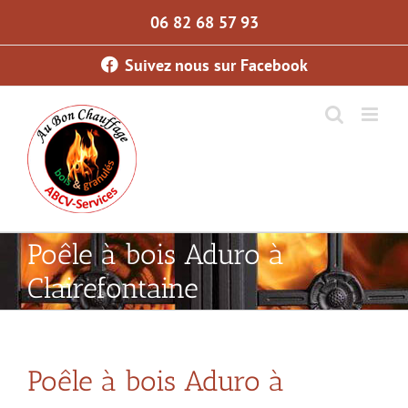
Skip
06 82 68 57 93
to
content
Suivez nous sur Facebook
Poêle à bois Aduro à
Clairefontaine
Poêle à bois Aduro à