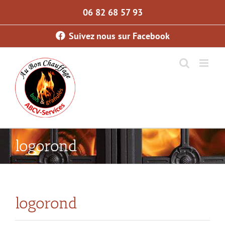
Skip
06 82 68 57 93
to
content
Suivez nous sur Facebook
logorond
logorond