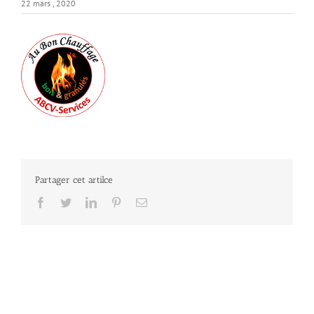
22 mars , 2020
Partager cet artilce
Facebook
Twitter
LinkedIn
Pinterest
Email