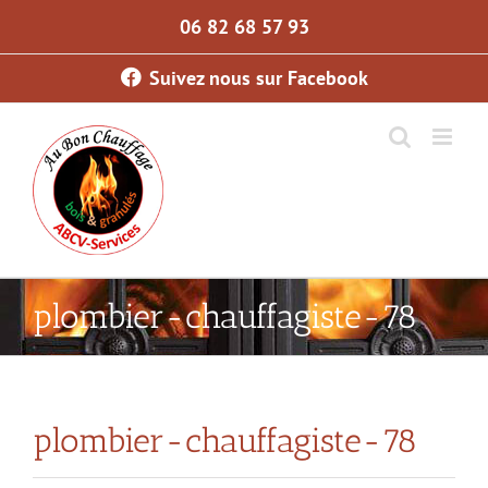
Skip
06 82 68 57 93
to
content
Suivez nous sur Facebook
plombier-chauffagiste-78
plombier-chauffagiste-78