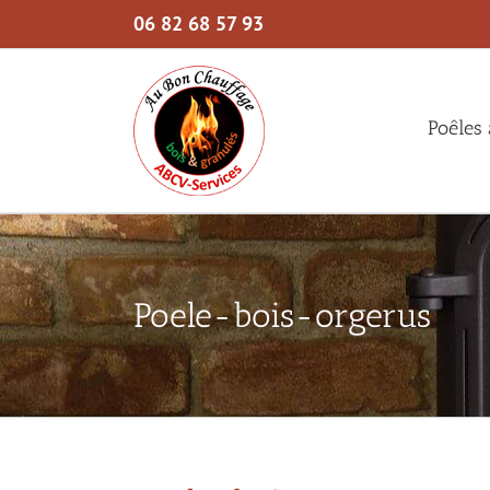
Skip
06 82 68 57 93
to
content
Poêles 
Poele-bois-orgerus