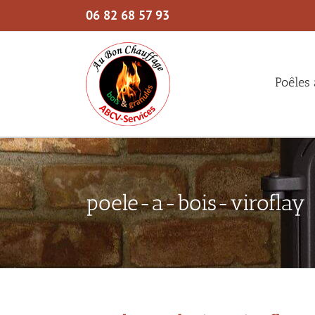
Skip
06 82 68 57 93
to
content
Poêles 
poele-a-bois-viroflay