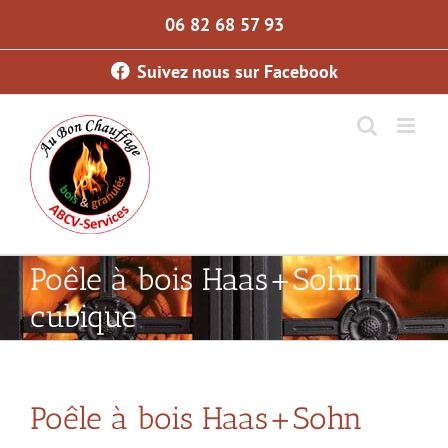
Skip
06 82 68 57 93
to
content
Suivez nous sur Facebook
Poêle à bois Haas+Sohn
cubique
Poêle à bois Haas+Sohn