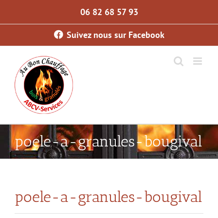
Skip
06 82 68 57 93
to
content
Suivez nous sur Facebook
poele-a-granules-bougival
poele-a-granules-bougival