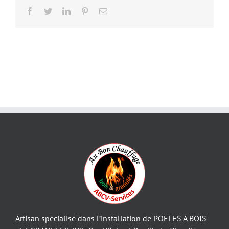
Facebook
Twitter
LinkedIn
Pinterest
Email
Artisan spécialisé dans l’installation de POELES A BOIS