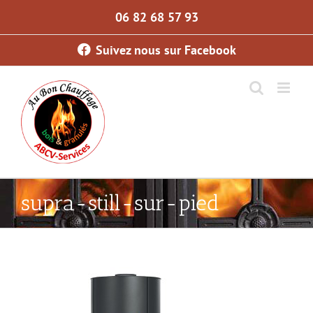
Skip
06 82 68 57 93
to
content
Suivez nous sur Facebook
supra-still-sur-pied