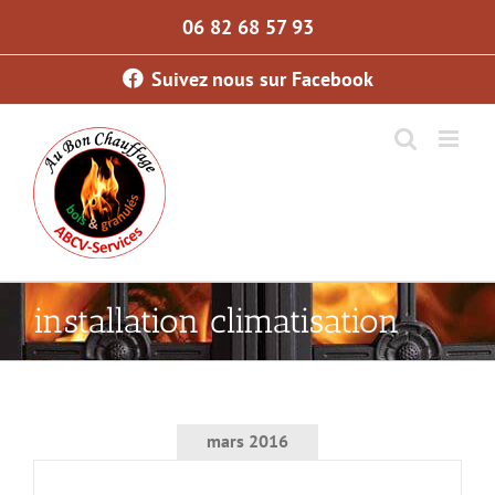
Skip
06 82 68 57 93
to
content
Suivez nous sur Facebook
installation climatisation
mars 2016