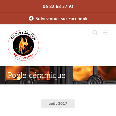
Skip
06 82 68 57 93
to
content
Suivez nous sur Facebook
Poêle céramique
août 2017