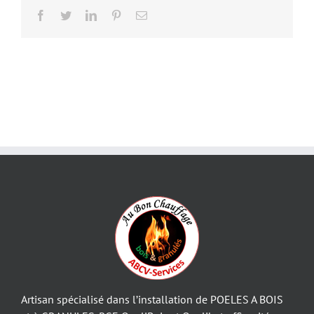
Facebook
Twitter
LinkedIn
Pinterest
Email
Artisan spécialisé dans l’installation de POELES A BOIS