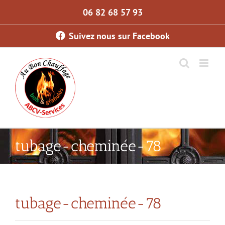
Skip
06 82 68 57 93
to
content
Suivez nous sur Facebook
tubage-cheminée-78
tubage-cheminée-78