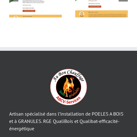
an
Poêle à granulés à
Installation insert à
Sonchamp
granulés
Artisan spécialisé dans l’installation de POELES A BOIS
et à GRANULES. RGE QualiBois et Qualibat-efficacité-
énergétique