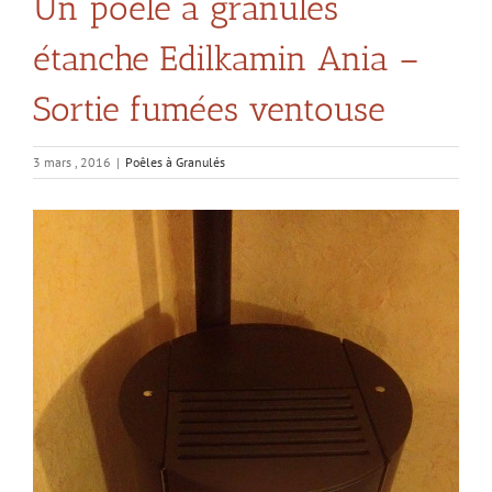
Un poêle à granulés
étanche Edilkamin Ania –
Sortie fumées ventouse
3 mars , 2016
|
Poêles à Granulés